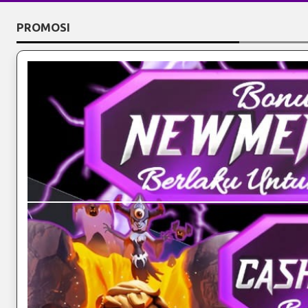
PROMOSI
BONUS NEW MEMBER 30 %
Syarat & Ketentuan :
1. Promo ini berlaku untuk semua member baru CUA
2. Minimal Deposit untuk mengikuti promo ini adalah 