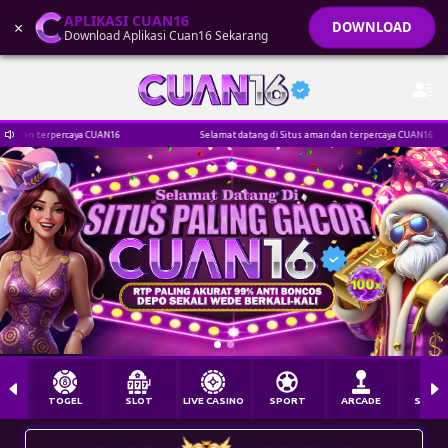
APLIKASI CUAN16
×
DOWNLOAD
Download Aplikasi Cuan16 Sekarang
dan terpercaya CUAN16
Selamat datang di Situs aman dan terpercaya CUAN16
TOGEL
SLOT
LIVE CASINO
SPORT
ARCADE
SABU