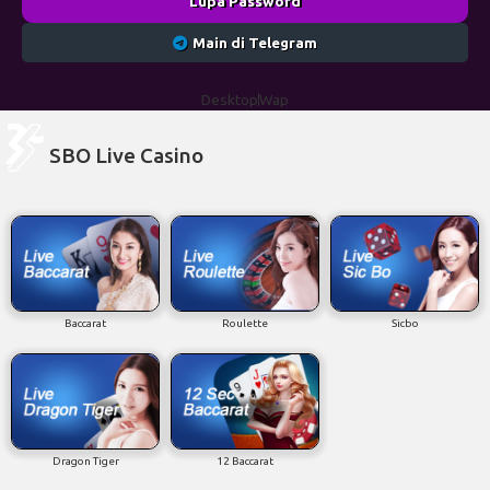
Lupa Password
Main di Telegram
Desktop
Wap
SBO Live Casino
Baccarat
Roulette
Sicbo
Dragon Tiger
12 Baccarat