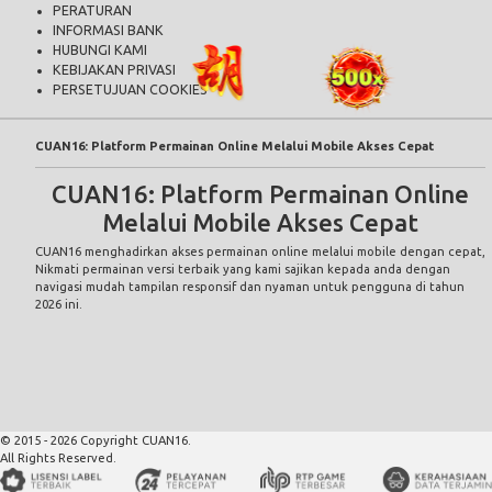
PERATURAN
INFORMASI BANK
HUBUNGI KAMI
KEBIJAKAN PRIVASI
PERSETUJUAN COOKIES
CUAN16: Platform Permainan Online Melalui Mobile Akses Cepat
CUAN16: Platform Permainan Online
Melalui Mobile Akses Cepat
CUAN16
menghadirkan akses permainan online melalui mobile dengan cepat,
Nikmati permainan versi terbaik yang kami sajikan kepada anda dengan
navigasi mudah tampilan responsif dan nyaman untuk pengguna di tahun
2026 ini.
© 2015 - 2026 Copyright CUAN16.
All Rights Reserved.