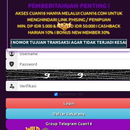
PEMBERITAHUAN PENTING !
AKSES CUAN16 HANYA MELALUI CUAN16.COM UNTUK
MENGHINDARI LINK PHISING / PENIPUAN
MIN. DP IDR 5.000 & MIN. WD IDR 50.000 I CASHBACK
HARIAN 10% I BONUS NEW MEMBER 30%
MBALI NOMOR TUJUAN TRANSAKSI AGAR TIDAK TERJADI KESALA
Remember Me
Login
Daftar Sekarang
Group Telegram Cuan16