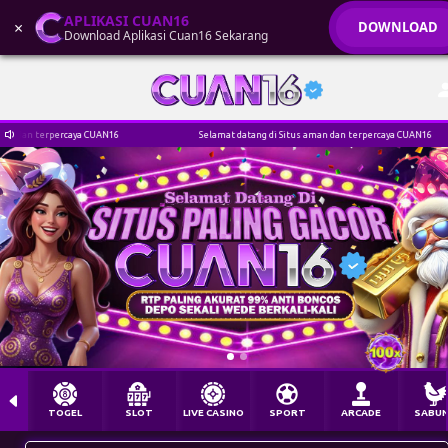
APLIKASI CUAN16
×
DOWNLOAD
Download Aplikasi Cuan16 Sekarang
 dan terpercaya CUAN16
Selamat datang di Situs aman dan terpercaya CUAN16
TOGEL
SLOT
LIVE CASINO
SPORT
ARCADE
SABU