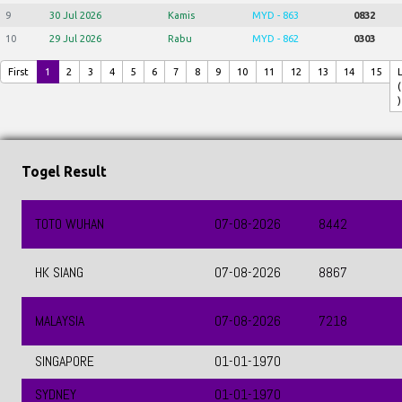
9
30 Jul 2026
Kamis
MYD - 863
0832
10
29 Jul 2026
Rabu
MYD - 862
0303
First
1
2
3
4
5
6
7
8
9
10
11
12
13
14
15
(
)
Togel Result
TOTO WUHAN
07-08-2026
8442
HK SIANG
07-08-2026
8867
MALAYSIA
07-08-2026
7218
SINGAPORE
01-01-1970
SYDNEY
01-01-1970