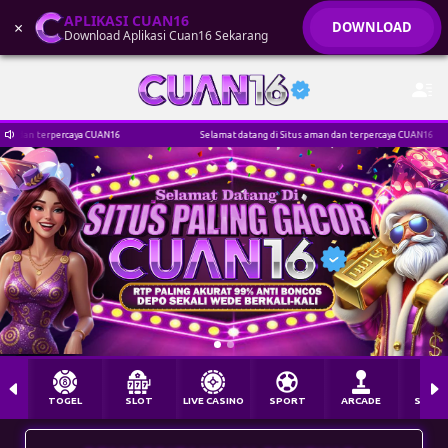
APLIKASI CUAN16
×
DOWNLOAD
Download Aplikasi Cuan16 Sekarang
 terpercaya CUAN16
Selamat datang di Situs aman dan terpercaya CUAN16
TOGEL
SLOT
LIVE CASINO
SPORT
ARCADE
SABU