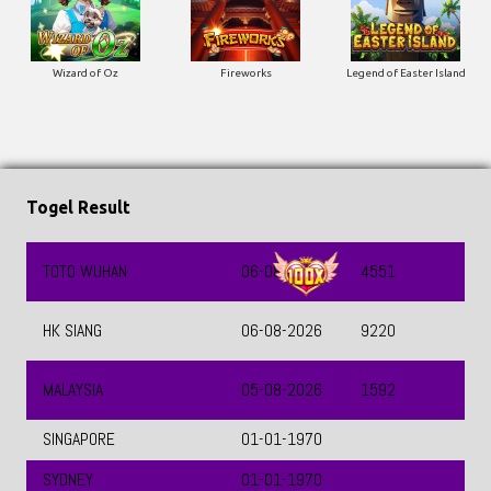
Wizard of Oz
Fireworks
Legend of Easter Island
Togel Result
TOTO WUHAN
06-08-2026
4551
HK SIANG
06-08-2026
9220
MALAYSIA
05-08-2026
1592
SINGAPORE
01-01-1970
SYDNEY
01-01-1970