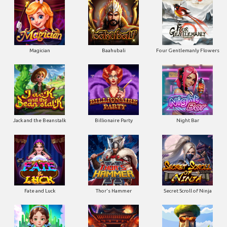
Magician
Baahubali
Four Gentlemanly Flowers
Jack and the Beanstalk
Billionaire Party
Night Bar
Fate and Luck
Thor's Hammer
Secret Scroll of Ninja